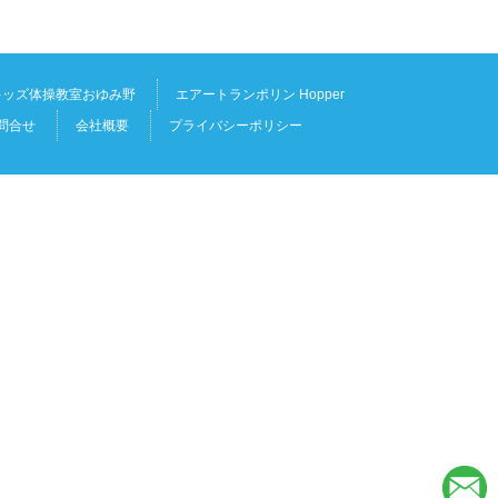
キッズ体操教室おゆみ野
エアートランポリン Hopper
問合せ
会社概要
プライバシーポリシー