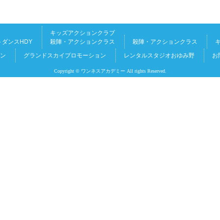
キッズアクションクラブ
ダンスHDY
殺陣・アクションクラス
殺陣・アクションクラス
ン
グランドスカイプロモーション
レンタルスタジオおゆみ野
お
Copyright © ワンネスアカデミー All rights Reserved.