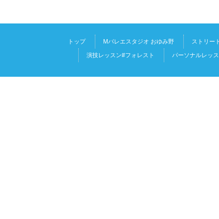
トップ
Mバレエスタジオ おゆみ野
ストリート
演技レッスン#フォレスト
パーソナルレッス