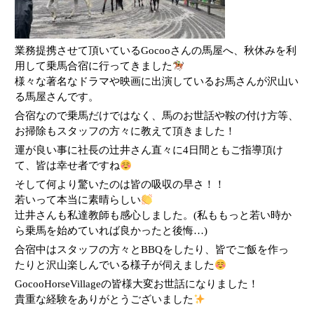
業務提携させて頂いているGocooさんの馬屋へ、秋休みを利
用して乗馬合宿に行ってきました
様々な著名なドラマや映画に出演しているお馬さんが沢山い
る馬屋さんです。
合宿なので乗馬だけではなく、馬のお世話や鞍の付け方等、
お掃除もスタッフの方々に教えて頂きました！
運が良い事に社長の辻井さん直々に4日間ともご指導頂け
て、皆は幸せ者ですね
そして何より驚いたのは皆の吸収の早さ！！
若いって本当に素晴らしい
辻井さんも私達教師も感心しました。(私ももっと若い時か
ら乗馬を始めていれば良かったと後悔…)
合宿中はスタッフの方々とBBQをしたり、皆でご飯を作っ
たりと沢山楽しんでいる様子が伺えました
GocooHorseVillageの皆様大変お世話になりました！
貴重な経験をありがとうございました