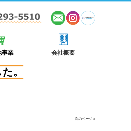
他事業
会社概要
した。
次のページ »