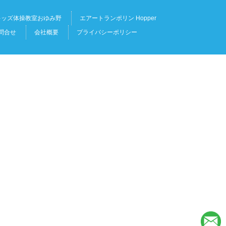
キッズ体操教室おゆみ野
エアートランポリン Hopper
問合せ
会社概要
プライバシーポリシー