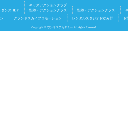
キッズアクションクラブ
ダンスHDY
殺陣・アクションクラス
殺陣・アクションクラス
ン
グランドスカイプロモーション
レンタルスタジオおゆみ野
お
Copyright © ワンネスアカデミー All rights Reserved.