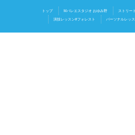
トップ
Mバレエスタジオ おゆみ野
ストリート
演技レッスン#フォレスト
パーソナルレッス